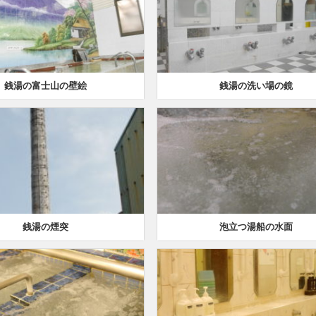
銭湯の富士山の壁絵
銭湯の洗い場の鏡
銭湯の煙突
泡立つ湯船の水面