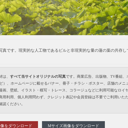
写真です。現実的な人工物であるビルと非現実的な量の蓮の葉の共存し
材は、
すべて当サイトオリジナルの写真
です。商業広告、出版物、TV番組、
beなど）、ホームページに載せるバナー、冊子・チラシ・ポスター、店舗のメニ
漫画、壁紙、イラスト・模写・トレース、コラージュなどに利用可能なロイ
商用利用、個人利用問わず、クレジット表記や会員登録は不要でご利用いた
確認ください。
画像をダウンロード
Mサイズ画像をダウンロード