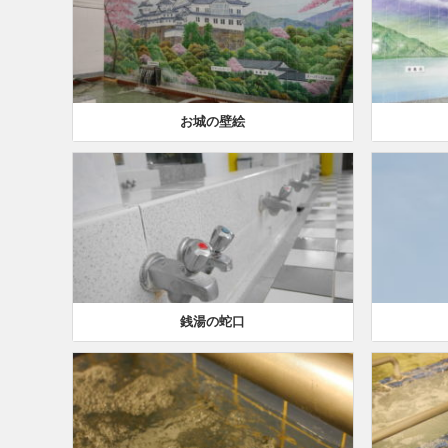
お城の壁絵
銭湯の蛇口