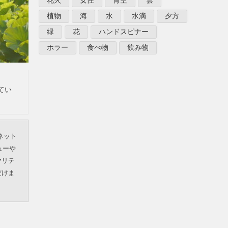
花火
女性
青空
雲
植物
海
水
水滴
夕方
緑
花
ハンドスピナー
ホラー
食べ物
飲み物
てい
ネット
ューや
ヤリテ
だけま