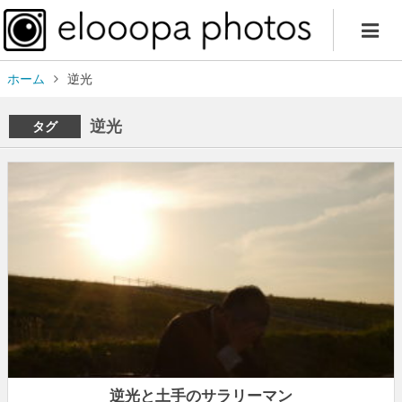
ホーム
逆光
逆光
タグ
逆光と土手のサラリーマン