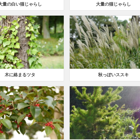
大量の白い猫じゃらし
大量の猫じゃらし
木に絡まるツタ
秋っぽいススキ