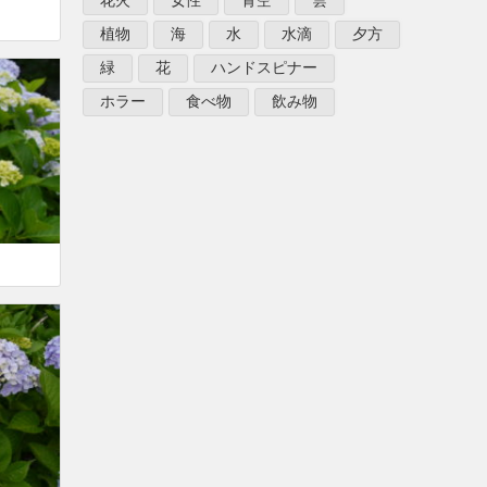
花火
女性
青空
雲
植物
海
水
水滴
夕方
緑
花
ハンドスピナー
ホラー
食べ物
飲み物