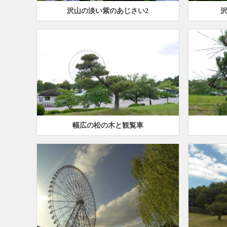
沢山の淡い紫のあじさい2
幅広の松の木と観覧車