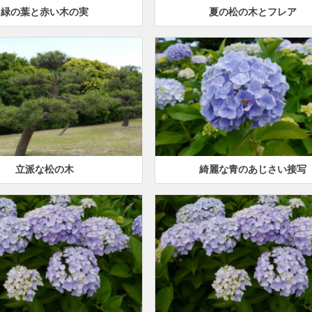
緑の葉と赤い木の実
夏の松の木とフレア
立派な松の木
綺麗な青のあじさい接写