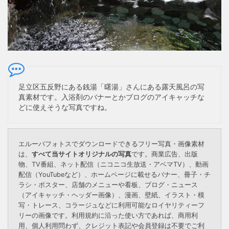
足立区五反野にある銭湯「曙湯」さんにある露天風呂の写
真素材です。入浴剤のバナーとかブログのアイキャッチな
どに使えそうな写真ですね。
エルーパフォトスでダウンロードできるフリー写真・画像素材
は、
すべて当サイトオリジナルの写真
です。商業広告、出版
物、TV番組、ネット配信（ニコニコ生放送・アベマTV）、動画
配信（YouTubeなど）、ホームページに載せるバナー、冊子・チ
ラシ・ポスター、店舗のメニューや看板、ブログ・ニュース
（アイキャッチ・ヘッダー画像）、漫画、壁紙、イラスト・模
写・トレース、コラージュなどに利用可能なロイヤリティーフ
リーの画像です。利用規約に沿った使い方であれば、商用利
用、個人利用問わず、クレジット表記や会員登録は不要でご利