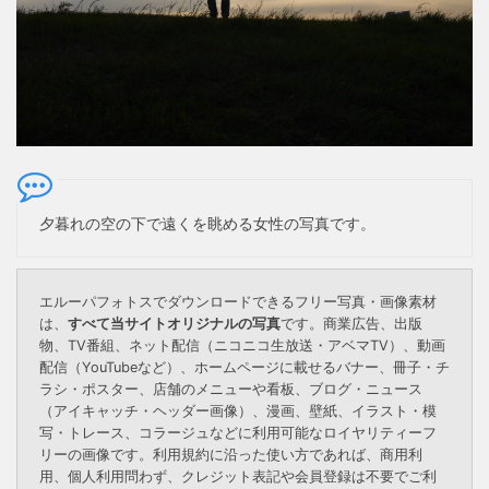
夕暮れの空の下で遠くを眺める女性の写真です。
エルーパフォトスでダウンロードできるフリー写真・画像素材
は、
すべて当サイトオリジナルの写真
です。商業広告、出版
物、TV番組、ネット配信（ニコニコ生放送・アベマTV）、動画
配信（YouTubeなど）、ホームページに載せるバナー、冊子・チ
ラシ・ポスター、店舗のメニューや看板、ブログ・ニュース
（アイキャッチ・ヘッダー画像）、漫画、壁紙、イラスト・模
写・トレース、コラージュなどに利用可能なロイヤリティーフ
リーの画像です。利用規約に沿った使い方であれば、商用利
用、個人利用問わず、クレジット表記や会員登録は不要でご利