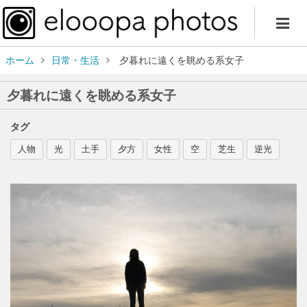
ホーム
日常・生活
夕暮れに遠くを眺める系女子
夕暮れに遠くを眺める系女子
タグ
人物
光
土手
夕方
女性
空
芝生
逆光