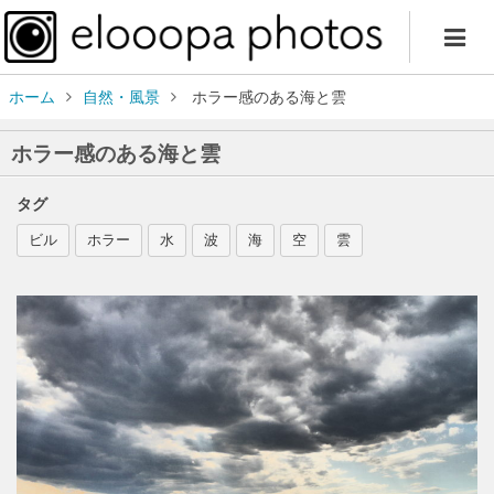
ホーム
自然・風景
ホラー感のある海と雲
ホラー感のある海と雲
タグ
ビル
ホラー
水
波
海
空
雲