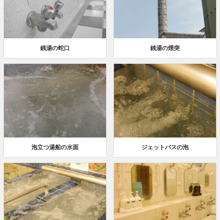
銭湯の蛇口
銭湯の煙突
泡立つ湯船の水面
ジェットバスの泡