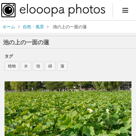
ホーム
自然・風景
池の上の一面の蓮
池の上の一面の蓮
タグ
植物
水
池
緑
蓮