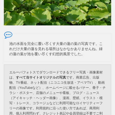
池の水面を完全に覆い尽くす大量の蓮の葉の写真です。こ
れだけ大量の蓮を見れる場所はなかなかありませんね。緑
の蓮の葉が池を覆い尽くす幻想的風景でした。
エルーパフォトスでダウンロードできるフリー写真・画像素材
は、
すべて当サイトオリジナルの写真
です。商業広告、出版
物、TV番組、ネット配信（ニコニコ生放送・アベマTV）、動画
配信（YouTubeなど）、ホームページに載せるバナー、冊子・チ
ラシ・ポスター、店舗のメニューや看板、ブログ・ニュース
（アイキャッチ・ヘッダー画像）、漫画、壁紙、イラスト・模
写・トレース、コラージュなどに利用可能なロイヤリティーフ
リーの画像です。利用規約に沿った使い方であれば、商用利
用、個人利用問わず、クレジット表記や会員登録は不要でご利