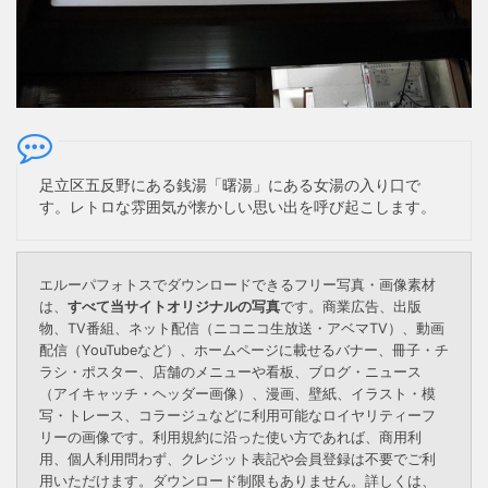
足立区五反野にある銭湯「曙湯」にある女湯の入り口で
す。レトロな雰囲気が懐かしい思い出を呼び起こします。
エルーパフォトスでダウンロードできるフリー写真・画像素材
は、
すべて当サイトオリジナルの写真
です。商業広告、出版
物、TV番組、ネット配信（ニコニコ生放送・アベマTV）、動画
配信（YouTubeなど）、ホームページに載せるバナー、冊子・チ
ラシ・ポスター、店舗のメニューや看板、ブログ・ニュース
（アイキャッチ・ヘッダー画像）、漫画、壁紙、イラスト・模
写・トレース、コラージュなどに利用可能なロイヤリティーフ
リーの画像です。利用規約に沿った使い方であれば、商用利
用、個人利用問わず、クレジット表記や会員登録は不要でご利
用いただけます。ダウンロード制限もありません。詳しくは、