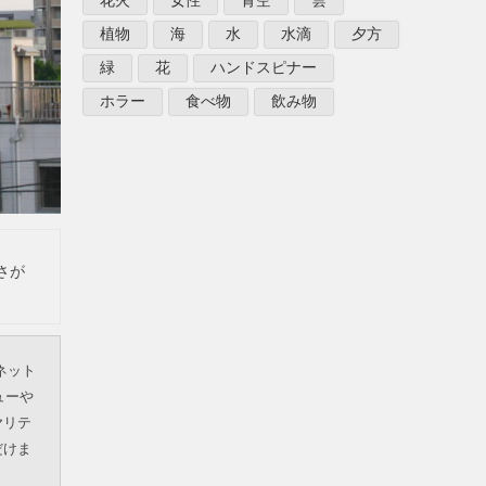
花火
女性
青空
雲
植物
海
水
水滴
夕方
緑
花
ハンドスピナー
ホラー
食べ物
飲み物
さが
ネット
ューや
ヤリテ
だけま