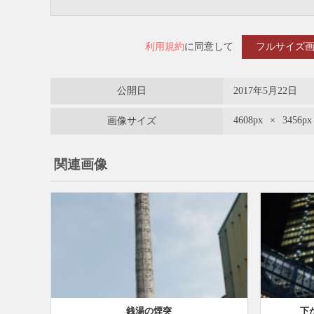
利用規約
に同意して
フルサイズ
公開日
2017年5月22日
4608px
×
3456px
画像サイズ
関連画像
銭湯の煙突
下