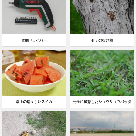
電動ドライバー
セミの抜け殻
卓上の瑞々しいスイカ
完全に擬態したショウリョウバッタ