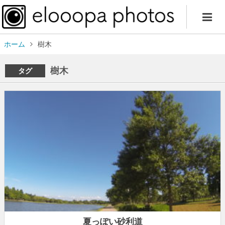
ホーム
樹木
樹木
タグ
夏っぽい砂利道