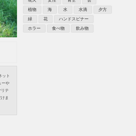
花火
女性
青空
雲
植物
海
水
水滴
夕方
緑
花
ハンドスピナー
ホラー
食べ物
飲み物
ネット
ューや
ヤリテ
だけま