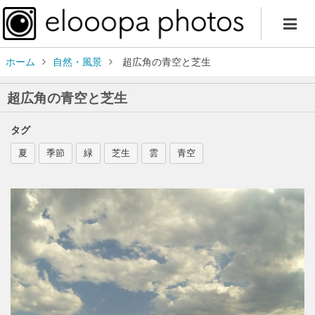
ホーム
自然・風景
超広角の青空と芝生
超広角の青空と芝生
タグ
夏
季節
緑
芝生
雲
青空