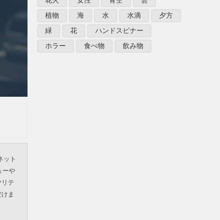
花火
女性
青空
雲
植物
海
水
水滴
夕方
緑
花
ハンドスピナー
ホラー
食べ物
飲み物
ネット
ューや
ヤリテ
だけま