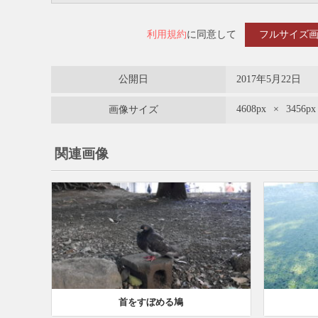
利用規約
に同意して
フルサイズ
公開日
2017年5月22日
4608px
×
3456px
画像サイズ
関連画像
首をすぼめる鳩