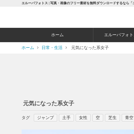
エルーパフォトス | 写真・画像のフリー素材を無料ダウンロードするなら「
ホーム
エルーパフォト
ホーム
日常・生活
元気になった系女子
元気になった系女子
タグ
ジャンプ
土手
女性
空
芝生
青空