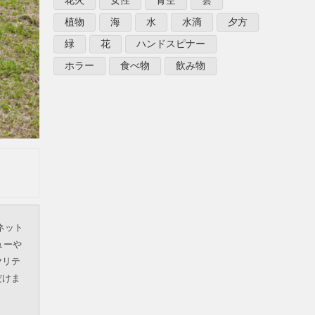
花火
女性
青空
雲
植物
海
水
水滴
夕方
緑
花
ハンドスピナー
ホラー
食べ物
飲み物
ネット
ューや
ヤリテ
だけま