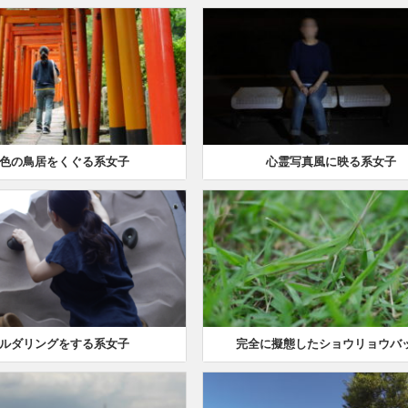
色の鳥居をくぐる系女子
心霊写真風に映る系女子
ルダリングをする系女子
完全に擬態したショウリョウバ