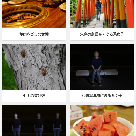
焼肉を楽しむ女性
朱色の鳥居をくぐる系女子
セミの抜け殻
心霊写真風に映る系女子